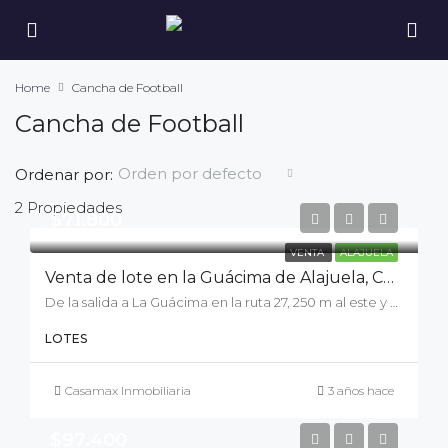
Home
Cancha de Football
Cancha de Football
Orden por defecto
Ordenar por:
2 Propiedades
$71.800
VENTA
ALAJUELA
Venta de lote en la Guácima de Alajuela, Condominio Jardín Real
De la salida a La Guácima en la ruta 27, 250 m al este y 900 m al norte, C. el Bajo, Provincia de Alajuela, Guácima
LOTES
Casamax Inmobiliaria
3 años hace
$97.400