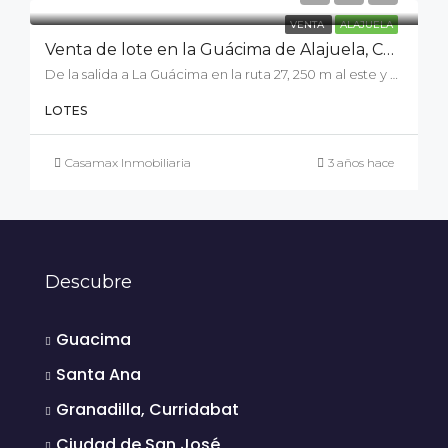
VENTA
ALAJUELA
Venta de lote en la Guácima de Alajuela, Condominio Jardín Real
De la salida a La Guácima en la ruta 27, 250 m al este y 900 m al norte, C. el Bajo, Provincia de Alajuela, Guácima
LOTES
Casamax Inmobiliaria
3 años hace
Descubre
Guacima
Santa Ana
Granadilla, Curridabat
Ciudad de San José