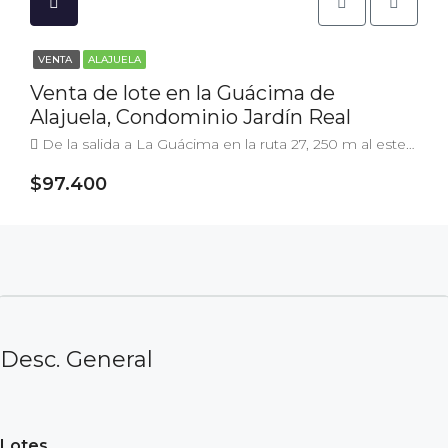
VENTA
ALAJUELA
Venta de lote en la Guácima de
Alajuela, Condominio Jardín Real
De la salida a La Guácima en la ruta 27, 250 m al este y 900 m al norte, C. el Bajo, Provincia de Alajuela, Guácima
$97.400
Desc. General
Lotes