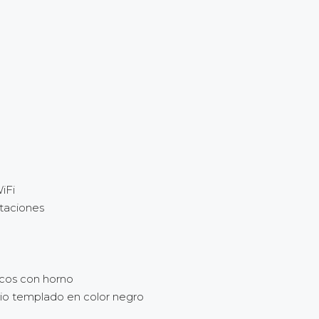
iFi
itaciones
scos con horno
rio templado en color negro