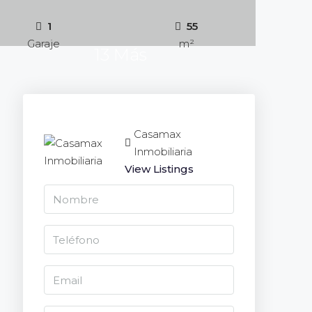
1
55
Garaje
m²
13 Más
Casamax
Inmobiliaria
View Listings