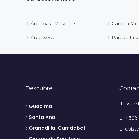
Área para Mascotas
Cancha Mul
Área Social
Parque Infan
Descubre
Contac
Jossué 
Guacima
Santa Ana
+506 
Granadilla, Curridabat
asis
Ciudad de San José