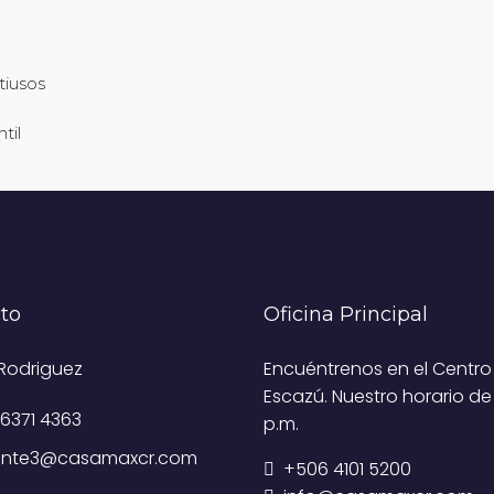
tiusos
til
to
Oficina Principal
Rodriguez
Encuéntrenos en el Centro
Escazú. Nuestro horario de
6371 4363
p.m.
tente3@casamaxcr.com
+506 4101 5200