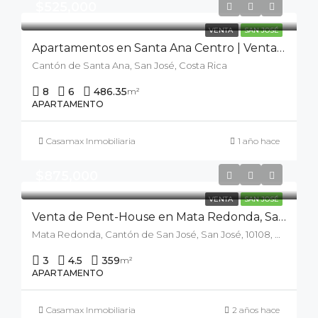
$525,000
VENTA
SAN JOSÉ
Apartamentos en Santa Ana Centro | Venta de edificio de apartamentos, Santa Ana, San José.
Cantón de Santa Ana, San José, Costa Rica
8
6
486.35
m²
APARTAMENTO
Casamax Inmobiliaria
1 año hace
$875,000
VENTA
SAN JOSÉ
Venta de Pent-House en Mata Redonda, San José, Condominio Sabana Real
Mata Redonda, Cantón de San José, San José, 10108, Costa Rica
3
4.5
359
m²
APARTAMENTO
Casamax Inmobiliaria
2 años hace