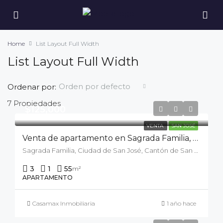
Home
List Layout Full Width
List Layout Full Width
Orden por defecto
Ordenar por:
7 Propiedades
$125,000
VENTA
SAN JOSÉ
Venta de apartamento en Sagrada Familia, Hatillo, Condominio Torres de Monterrey
Sagrada Familia, Ciudad de San José, Cantón de San José, San José, 10110, Costa Rica
3
1
55
m²
APARTAMENTO
Casamax Inmobiliaria
1 año hace