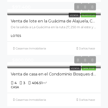
$97.400
VENTA
ALAJUELA
Venta de lote en la Guácima de Alajuela, Condominio Jardín Real
De la salida a La Guácima en la ruta 27, 250 m al este y 900 m al norte, C. el Bajo, Provincia de Alajuela, Guácima
LOTES
Casamax Inmobiliaria
3 años hace
$800,000
VENTA
SAN JOSÉ
Venta de casa en el Condominio Bosques de Altamonte
4
3
406.51
m²
CASA
Casamax Inmobiliaria
3 años hace