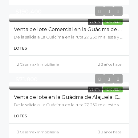
$190.400
VENTA
ALAJUELA
Venta de lote Comercial en la Guácima de Alajuela
De la salida a La Guácima en la ruta 27, 250 m al este y 900 m al norte, C. el Bajo, Provincia de Alajuela, Guácima
LOTES
Casamax Inmobiliaria
3 años hace
$71.800
VENTA
ALAJUELA
Venta de lote en la Guácima de Alajuela, Condominio Jardín Real
De la salida a La Guácima en la ruta 27, 250 m al este y 900 m al norte, C. el Bajo, Provincia de Alajuela, Guácima
LOTES
Casamax Inmobiliaria
3 años hace